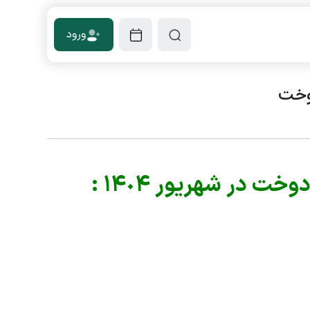
ورود
دوخت
 در شهریور ١۴٠۴ :